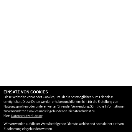
EINSATZ VON COOKIES
Diese Webseite verwendet Cookies, um Dir ein bestmögliches Surf-Erlebnis zu
ermöglichen. Diese Daten werden erhoben und dienen nicht für die Erstellung von
Nutzungsprofilen oder anderer weiterführender Verwendung. Sämtliche Informationen
zu verwendeten Cookies und eingebundenen Diensten findest du
hier:
Datenschutzerklärung
Wir verwenden auf dieser Website folgende Dienste, welche erst nach deiner aktiven
Zustimmung eingebunden werden.