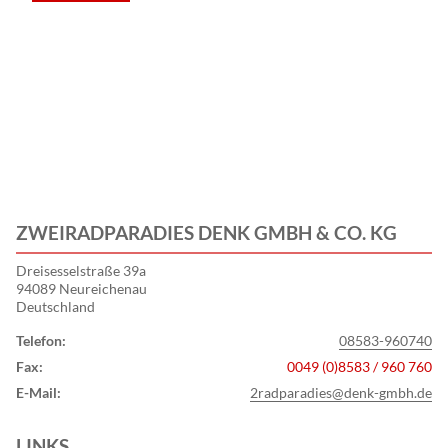
Einb
Sept
ZWEIRADPARADIES DENK GMBH & CO. KG
Dreisesselstraße 39a
94089 Neureichenau
Deutschland
Telefon:
08583-960740
Fax:
0049 (0)8583 / 960 760
E-Mail:
2radparadies@denk-gmbh.de
LINKS