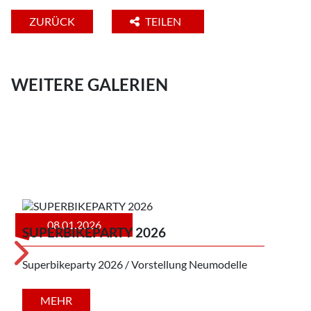
ZURÜCK
TEILEN
WEITERE GALERIEN
08.01.2026
SUPERBIKEPARTY 2026
Superbikeparty 2026 / Vorstellung Neumodelle
KU
MEHR