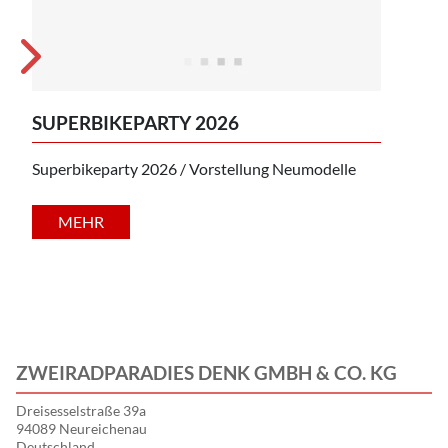
KU
SUPERBIKEPARTY 2026
Einb
Superbikeparty 2026 / Vorstellung Neumodelle
Sept
MEHR
ZWEIRADPARADIES DENK GMBH & CO. KG
Dreisesselstraße 39a
94089 Neureichenau
Deutschland